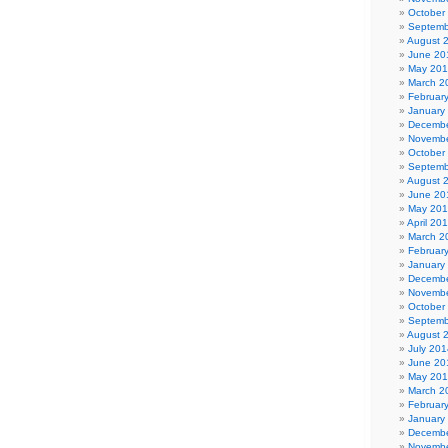
October
Septemb
August 
June 20
May 20
March 2
Februar
January
Decembe
Novembe
October
Septemb
August 
June 20
May 20
April 20
March 2
Februar
January
Decembe
Novembe
October
Septemb
August 
July 201
June 20
May 20
March 2
Februar
January
Decembe
Novembe