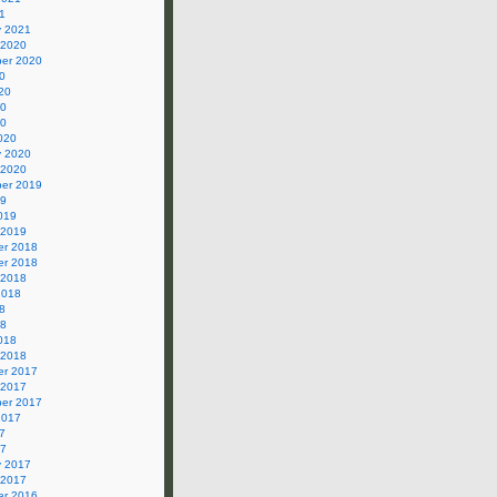
1
y 2021
 2020
er 2020
0
20
20
20
020
y 2020
 2020
er 2019
19
019
 2019
r 2018
r 2018
 2018
2018
8
18
018
 2018
r 2017
 2017
er 2017
2017
7
17
y 2017
 2017
r 2016