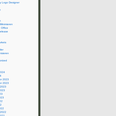
 Logo Designer
e
k
 Minimieren
 Office
elease
rkets
ler
isieren
orized
2024
4
r 2023
r 2023
 2023
2023
23
023
22
22
022
 2022
2021