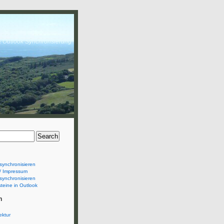
& Outlook Synchronsierung
synchronisieren
/ Impressum
synchronisieren
teine in Outlook
n
ektur