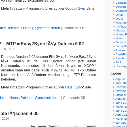
von Terminen zu Exchange-Servern.
Company
Dateien
Mehr Infos zum Programm gibt es auf der
Outlook Sync
Seite.
Duplikat
Gmail
Gratis
Helpdes
Ins Tray
on
ues Release
,
Outlook
,
Synchronisieren
|
Comments Off
Microsoft
Outlook
Neues R
synchronisieren
News
6.02
Outlook
+ MTP = Easy2Sync fÃ¼r Dateien 6.02
plentyMa
12th, 2014
Preview
ReplyBut
Die neue Version 6.02 unserer File-Sync Software Easy2Sync
Synchron
fÃ¼r Dateien ist da. Das Update bringt jetzt einen
Trick
Kommandozeilenmodus mit dem Ã¤hnlich wie mit XCOPY
Uncateg
arbeiten kann und dabei auch MTP, SFTP/FTP/FTPS Ordner
Archiv
kopieren kann. AuÃŸerdem werden einige FTP-Probleme
behoben.
August 
July 202
Mehr Infos zum Programm gibt es auf der
Datei Sync
-Seite
Decembe
Novembe
October
on
teien
,
Neues Release
,
Synchronisieren
|
Comments Off
August 
XCOPY
June 20
+
March 2
SFTP
June 20
kate lÃ¶schen 4.05
+
April 20
MTP
t, 2014
March 2
=
January
Easy2Sync
Die neue Version 4.05 von unserem
August 