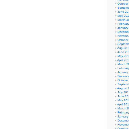
October
Septemb
June 20
May 20
March 2
Februar
January
Decembe
Novembe
October
Septemb
August 
June 20
May 20
April 20
March 2
Februar
January
Decembe
October
Septemb
August 
July 201
June 20
May 201
April 20
March 2
Februar
January
Decembe
Novembe
October