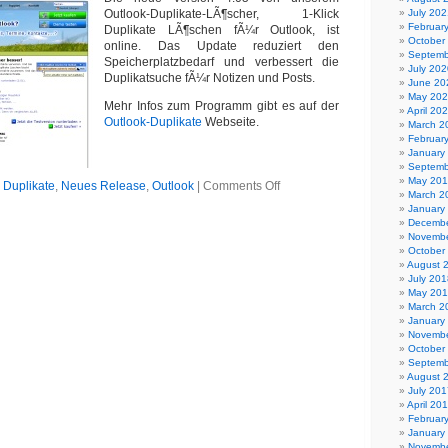
fÃ¼r
Outlook-Duplikate-LÃ¶scher, 1-Klick
July 202
Dateien
Februar
Duplikate LÃ¶schen fÃ¼r Outlook, ist
6.02
October
online. Das Update reduziert den
Septemb
Speicherplatzbedarf und verbessert die
July 202
Duplikatsuche fÃ¼r Notizen und Posts.
June 20
May 20
Mehr Infos zum Programm gibt es auf der
April 20
Outlook-Duplikate
Webseite.
March 2
Februar
January
Septemb
May 20
on
n
Duplikate
,
Neues Release
,
Outlook
|
Comments Off
March 2
Outlook
January
Duplikate
Decembe
lÃ¶schen
Novembe
4.05
October
August 
July 201
May 20
March 2
January
Novembe
October
Septemb
August 
July 201
April 20
Februar
January
Novembe