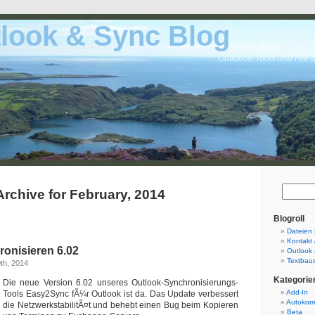
look & Sync Blog
Outloook-Tools und File 
Archive for February, 2014
Blogroll
Dateien 
Kontakt 
ronisieren 6.02
Outlook 
Textbaus
th, 2014
Kategorie
Die neue Version 6.02 unseres Outlook-Synchronisierungs-
Add-In
Tools Easy2Sync fÃ¼r Outlook ist da. Das Update verbessert
Autokorr
die NetzwerkstabilitÃ¤t und behebt einen Bug beim Kopieren
Beta