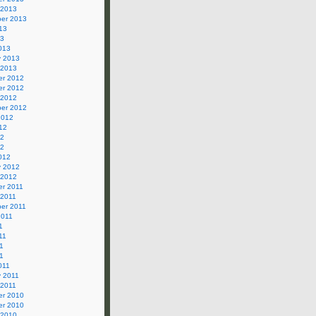
 2013
er 2013
13
13
013
y 2013
 2013
r 2012
r 2012
 2012
er 2012
2012
12
12
12
012
y 2012
 2012
r 2011
 2011
er 2011
2011
1
11
1
11
011
y 2011
 2011
r 2010
r 2010
 2010