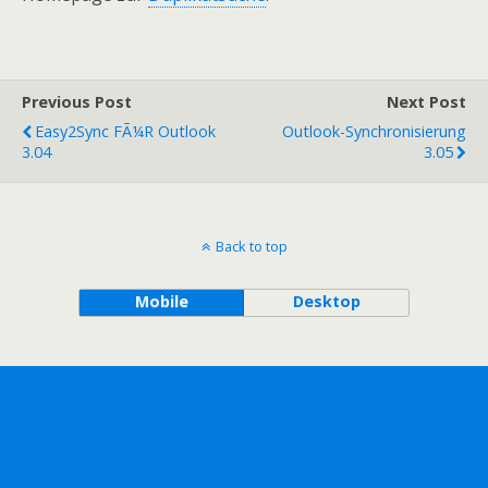
Previous Post
Next Post
Easy2Sync FÃ¼r Outlook
Outlook-Synchronisierung
3.04
3.05
Back to top
Mobile
Desktop